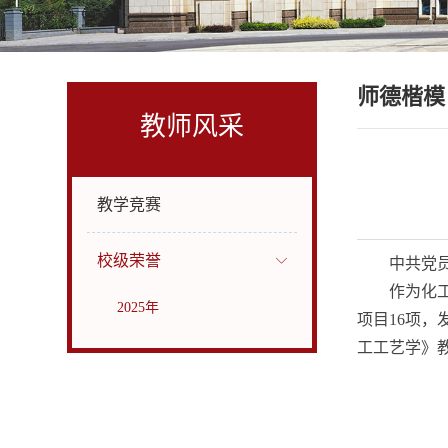
师德楷模
教师风采
教学竞赛
校级荣誉
中共党
作为化
2025年
项目16项，
工工艺学》