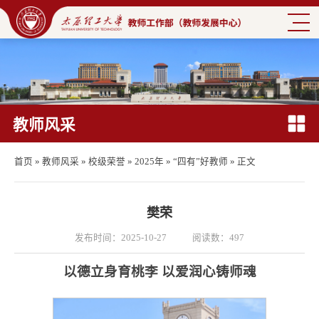
教师风采
首页
»
教师风采
»
校级荣誉
»
2025年
»
“四有”好教师
» 正文
樊荣
发布时间：2025-10-27
阅读数：
497
以德立身育桃李
以爱润心铸师魂